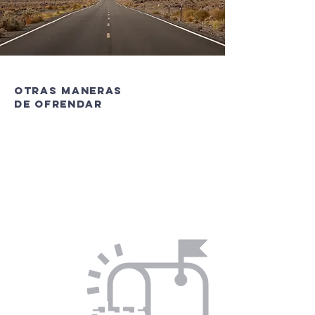
otras maneras
de ofrendar
EN PERSONA
Cuando nos visites, puedes ofrendar
en efectivo o cheque a nombre de
IBSG.
VIA ZELLE